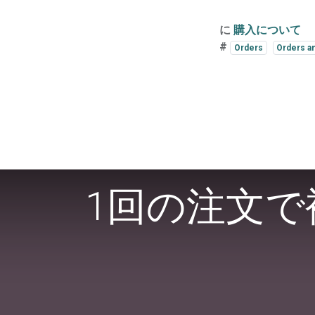
に
購入について
#
Orders
Orders a
1回の注文