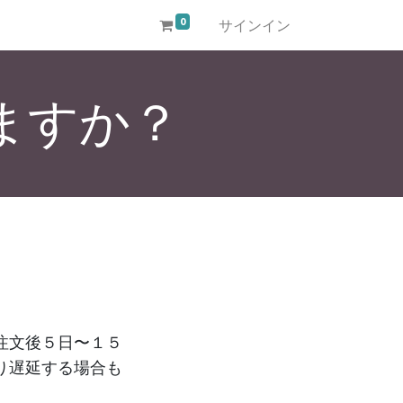
0
サインイン
ますか？
注文後５日〜１５
り遅延する場合も