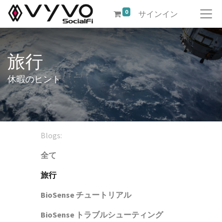
0
サインイン
旅行
休暇のヒント
Blogs:
全て
旅行
BioSense チュートリアル
BioSense トラブルシューティング